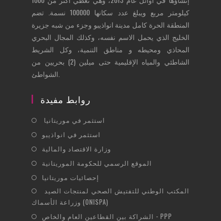
كيلومتر مربع ويبلغ عدد سكانها 100000 نسمة. تضم
المنطقة الحرة كامل مدينة انواذيبو وجزء من شبه جزيرة
الخليج الذي يحمل الاسم نفسه، وكذلك المجال البحري
المحاذي ومحيطه و مناطق التنمية، وكل الشريط
الشاطئي والمياه الإقليمية حتى ميلين (2) بحريين من
الشواطئ.
روابط مفيدة
Opens
استثمر في موريتانيا
in
Opens
استثمر في انواذيبو
a
in
Opens
وزارة الاقتصاد والمالية
new
a
in
Opens
الموقع الرسمي للحكومة الموريتانية
tab
new
a
in
Opens
إحصائيات موريتانيا
tab
new
a
in
Opens
المكتب الوطني للتفتيش الصحي لمنتجات الصيد
tab
new
a
وزراعة الأسماك (ONISPA)
in
tab
new
Opens
a
الشراكة بين القطاعين العام والخاص - PPP