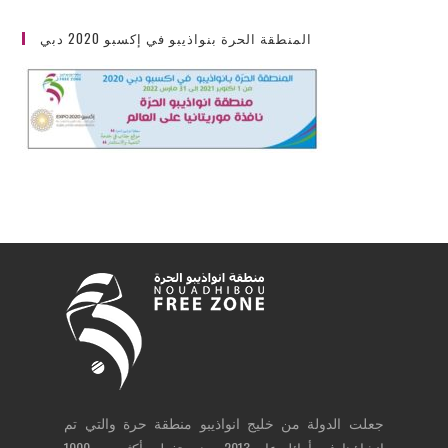
المنطقة الحرة بنواذيبو في إكسبو 2020 دبي
جعلت الدولة من خليج انواذيبو منطقة حرة والتي تم
إنشاؤها في أوائل عام 2013، وهي تغطي أكثر من 1000