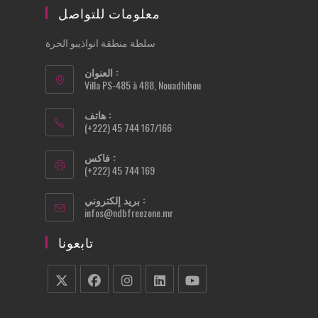
معلومات للتواصل
سلطة منطقة انواذيبو الحرة
العنوان :
Villa PS-485 à 488, Nouadhibou
هاتف :
(+222) 45 744 167/166
فاكس :
(+222) 45 744 169
بريد إلكتروني :
Opens
infos@ndbfreezone.mr
in
your
تابعونا
application
Opens
Opens
Opens
Opens
Opens