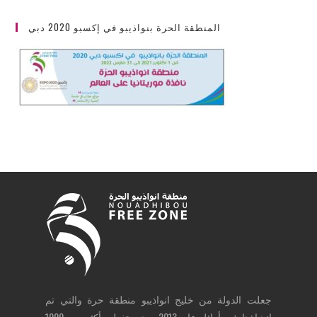
المنطقة الحرة بنواذيبو في إكسبو 2020 دبي
جعلت الدولة من خليج انواذيبو منطقة حرة والتي تم
إنشاؤها في أوائل عام 2013، وهي تغطي أكثر من 1000