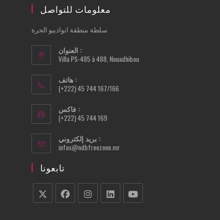
معلومات للتواصل
سلطة منطقة انواذيبو الحرة
العنوان :
Villa PS-485 à 488, Nouadhibou
هاتف :
(+222) 45 744 167/166
فاكس :
(+222) 45 744 169
بريد إلكتروني :
Opens
infos@ndbfreezone.mr
in
your
تابعونا
application
Opens
Opens
Opens
Opens
Opens