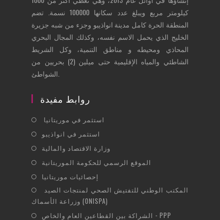
كيلومتر مربع ويبلغ عدد سكانها 100000 نسمة. تضم
المنطقة الحرة كامل مدينة انواذيبو وجزء من شبه جزيرة
الخليج الذي يحمل الاسم نفسه، وكذلك المجال البحري
المحاذي ومحيطه و مناطق التنمية، وكل الشريط
الشاطئي والمياه الإقليمية حتى ميلين (2) بحريين من
الشواطئ.
روابط مفيدة
Opens
استثمر في موريتانيا
in
Opens
استثمر في انواذيبو
a
in
Opens
وزارة الاقتصاد والمالية
new
a
in
Opens
الموقع الرسمي للحكومة الموريتانية
tab
new
a
in
Opens
إحصائيات موريتانيا
tab
new
a
in
Opens
المكتب الوطني للتفتيش الصحي لمنتجات الصيد
tab
new
a
وزراعة الأسماك (ONISPA)
in
tab
new
Opens
a
الشراكة بين القطاعين العام والخاص - PPP