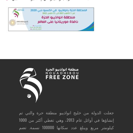
جعلت الدولة من خليج انواذيبو منطقة حرة والتي تم
إنشاؤها في أوائل عام 2013، وهي تغطي أكثر من 1000
كيلومتر مربع ويبلغ عدد سكانها 100000 نسمة. تضم