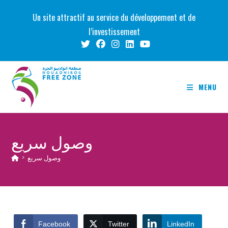
Skip
Un site attractif au service du développement et de
to
l’investissement
content
MENU
وصول سريع
وصول سريع
>
Facebook
Twitter
LinkedIn