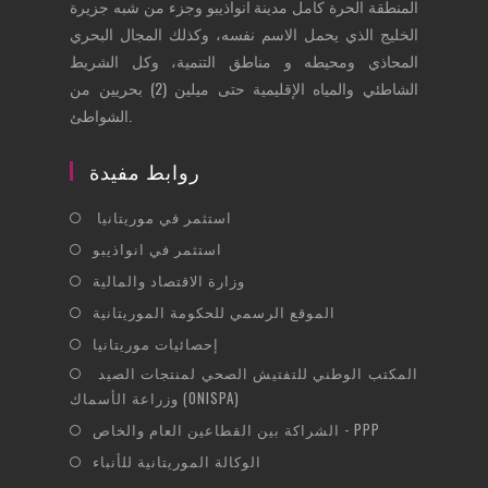
المنطقة الحرة كامل مدينة انواذيبو وجزء من شبه جزيرة
الخليج الذي يحمل الاسم نفسه، وكذلك المجال البحري
المحاذي ومحيطه و مناطق التنمية، وكل الشريط
الشاطئي والمياه الإقليمية حتى ميلين (2) بحريين من
الشواطئ.
روابط مفيدة
Opens
استثمر في موريتانيا
in
Opens
استثمر في انواذيبو
a
in
Opens
وزارة الاقتصاد والمالية
new
a
in
Opens
الموقع الرسمي للحكومة الموريتانية
tab
new
a
in
Opens
إحصائيات موريتانيا
tab
new
a
in
Opens
المكتب الوطني للتفتيش الصحي لمنتجات الصيد
tab
new
a
وزراعة الأسماك (ONISPA)
in
tab
new
Opens
a
الشراكة بين القطاعين العام والخاص - PPP
tab
in
new
Opens
الوكالة الموريتانية للأنباء
a
tab
in