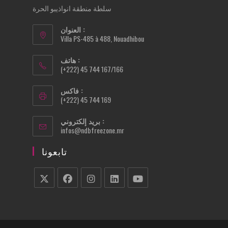
سلطة منطقة انواذيبو الحرة
العنوان :
Villa PS-485 à 488, Nouadhibou
هاتف :
(+222) 45 744 167/166
فاكس :
(+222) 45 744 169
بريد إلكتروني :
Opens
infos@ndbfreezone.mr
in
your
تابعونا
application
Opens
Opens
Opens
Opens
Opens
in
in
in
in
in
a
a
a
a
a