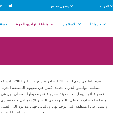
tissement
العربية
وصول سريع
خدماتنا
الاستثمار
منطقة انواذيبو الحرة
الاستق
قدم القانون رقم 001-2013 الصادر بتاريخ 02 يناير 2013، بإنشائه
منطقة انواذيبو الحرة، تجديدا كبيرا في مفهوم المنطقة الحرة.
فمدينة انواذيبو ليست مدينة معزولة عن محيطها المحلي، بل هي
منطقة اقتصادية تحظى بالأولوية في الإطار الاجتماعي والاقتصادي
والبيئي في المنطقة التي توجد بها، وبالتالي فهي مدعوة الى العمل
في تناغم مع واقعها الجديد.