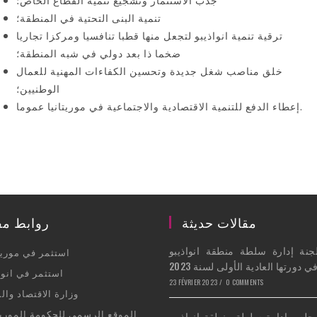
تنمية البنى التحتية في المنطقة؛
ترقية تنمية انواذيبو لتجعل منها قطبا تنافسيا ومركزا تجاريا
ضخما ذا بعد دولي في شبه المنطقة؛
خلق مناصب شغل جديدة وتحسين الكفاءات المهنية للعمال
الوطنيين؛
إعطاء الدفع للتنمية الاقتصادية والاجتماعية في موريتانيا عموما.
مقالات حديثة
روابط مف
جنة إدارة سلطة منطقة انواذيبو
Opens
استثمر في موريتا
 دورتها العادية الأولى لسنة 2023
in
Opens
استثمر في انوا
23 FÉVRIER 2023
/
0 COMMENTS
a
in
Opens
وزارة الاقتصاد والم
new
a
in
Opens
الموقع الرسمي للحكومة الموريت
جلس إدارة سلطة منطقة انواذيبو