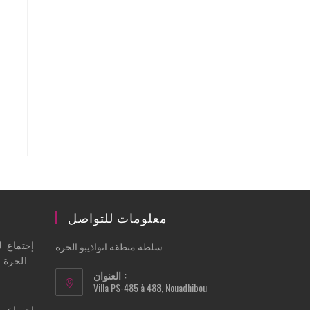
معلومات للتواصل
إجتماع ل
سلطة منطقة انواذيبو الحرة
الحرة في
العنوان :
Villa PS-485 à 488, Nouadhibou
إجتماع م