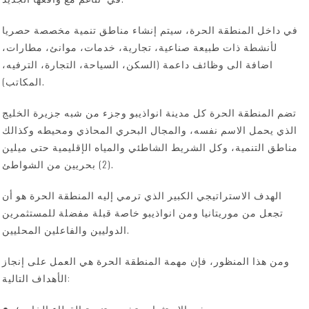
في داخل المنطقة الحرة، سيتم إنشاء مناطق تنمية مخصصة حصريا
لأنشطة ذات طبيعة صناعية، تجارية، خدمات، موانئ، مطارات،
اضافة الى وظائف داعمة (السكن، السياحة، التجارة، الترفيه،
المكاتب).
تضم المنطقة الحرة كل مدينة انواذيبو وجزء من شبه جزيرة الخليج
الذي يحمل الاسم نفسه، والمجال البحري المحاذي ومحيطه وكذالك
مناطق التنمية، وكل الشريط الشاطئي والمياه الإقليمية حتى ميلين
(2) بحريين من الشواطئ.
الهدف الاستراتيجي الكبير الذي ترمي إليه المنطقة الحرة هو أن
تجعل من موريتانيا ومن انواذيبو خاصة قبلة مفضلة للمستثمرين
الدوليين والفاعلين المحليين.
ومن هذا المنظور، فإن مهمة المنطقة الحرة هي العمل على إنجاز
الأهداف التالية:
جذب الاستثمار وتشجيع تنمية القطاع الخاص؛