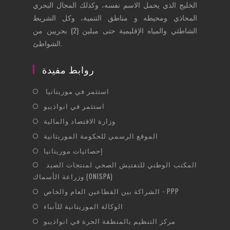
الخليج الذي يحمل الاسم نفسه، وكذلك المجال البحري
المحاذي ومحيطه و مناطق التنمية، وكل الشريط
الشاطئي والمياه الإقليمية حتى ميلين (2) بحريين من
الشواطئ.
روابط مفيدة
Opens
استثمر في موريتانيا
in
Opens
استثمر في انواذيبو
a
in
Opens
وزارة الاقتصاد والمالية
new
a
in
Opens
الموقع الرسمي للحكومة الموريتانية
tab
new
a
in
Opens
إحصائيات موريتانيا
tab
new
a
in
Opens
المكتب الوطني للتفتيش الصحي لمنتجات الصيد
tab
new
a
وزراعة الأسماك (ONISPA)
in
tab
new
Opens
a
الشراكة بين القطاعين العام والخاص - PPP
tab
in
new
Opens
الوكالة الموريتانية للأنباء
a
tab
in
Opens
مركز التنظيم بالمنطقة الحرة في انواذيبو
new