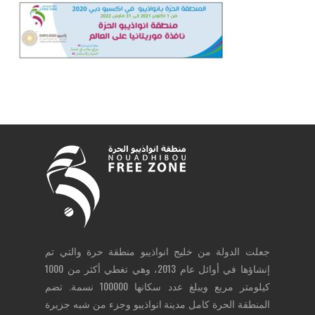
جعلت الدولة من خليج انواذيبو منطقة حرة والتي تم
إنشاؤها في أوائل عام 2013، وهي تغطي أكثر من 1000
كيلومتر مربع ويبلغ عدد سكانها 100000 نسمة. تضم
المنطقة الحرة كامل مدينة انواذيبو وجزء من شبه جزيرة