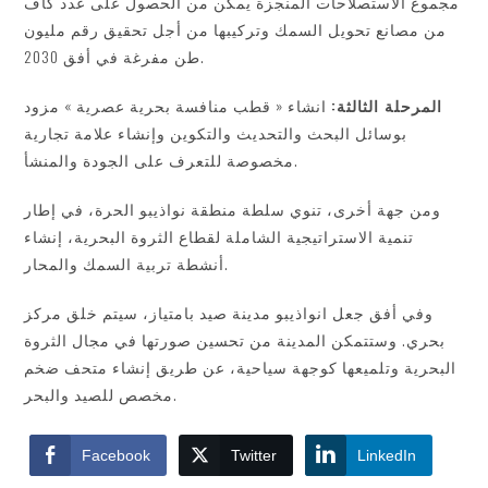
مجموع الاستصلاحات المنجزة يمكن من الحصول على عدد كاف
من مصانع تحويل السمك وتركيبها من أجل تحقيق رقم مليون
طن مفرغة في أفق 2030.
المرحلة الثالثة:
انشاء « قطب منافسة بحرية عصرية » مزود
بوسائل البحث والتحديث والتكوين وإنشاء علامة تجارية
مخصوصة للتعرف على الجودة والمنشأ.
ومن جهة أخرى، تنوي سلطة منطقة نواذيبو الحرة، في إطار
تنمية الاستراتيجية الشاملة لقطاع الثروة البحرية، إنشاء
أنشطة تربية السمك والمحار.
وفي أفق جعل انواذيبو مدينة صيد بامتياز، سيتم خلق مركز
بحري. وستتمكن المدينة من تحسين صورتها في مجال الثروة
البحرية وتلميعها كوجهة سياحية، عن طريق إنشاء متحف ضخم
مخصص للصيد والبحر.
Facebook
Twitter
LinkedIn