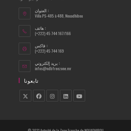
العنوان :
Villa PS-485 à 488, Nouadhibou
هاتف :
(+222) 45 744 167/166
فاكس :
(+222) 45 744 169
بريد إلكتروني :
Opens
infos@ndbfreezone.mr
in
your
تابعونا
application
Opens
Opens
Opens
Opens
Opens
in
in
in
in
in
a
a
a
a
a
new
new
new
new
new
© 2021 Autorité de la Zone Franche de NOUADHIBOU