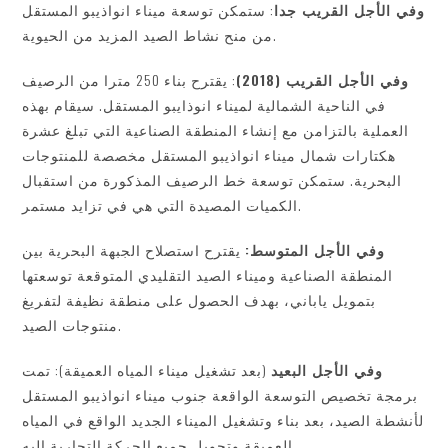
وفي الأجل القريب جدا
: ستمكن توسعة ميناء انواذيبو المستقل
من منح نشاط الصيد المزيد من الحيوية.
وفي الأجل القريب (2018)
: يقترح بناء 250 مترا من الرصيف
في الناحية الشمالية لميناء انوذايبو المستقل. سيقام بهذه
العملية بالتزامن مع إنشاء المنطقة الصناعية التي تبلغ عشرة
هكتارات شمال ميناء انواذيبو المستقل مخصصة للمنتوجات
البحرية. ستمكن توسعة خط الرصيف المذكورة من استقبال
الكميات المصيدة التي هي في تزايد مستمر.
وفي الأجل المتوسط:
يقترح استصلاح الجبهة البحرية بين
المنطقة الصناعية وميناء الصيد التقليدي المتوقعة توسعتها
بتمويل ياباني، بهدف الحصول على منطقة نظيفة لتفريغ
منتوجات الصيد.
وفي الأجل البعيد
(بعد تشغيل ميناء المياه العميقة): تمت
برمجة تخصيص التوسعة الواقعة جنوب ميناء انواذيبو المستقل
لأنشطة الصيد، بعد بناء وتشغيل الميناء الجديد الواقع في المياه
العميقة وتحويل جميع الحركة التجارية إليه.