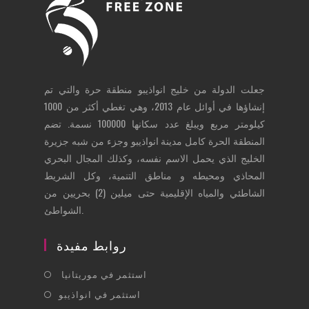
جعلت الدولة من خليج انواذيبو منطقة حرة والتي تم
إنشاؤها في أوائل عام 2013، وهي تغطي أكثر من 1000
كيلومتر مربع ويبلغ عدد سكانها 100000 نسمة. تضم
المنطقة الحرة كامل مدينة انواذيبو وجزء من شبه جزيرة
الخليج الذي يحمل الاسم نفسه، وكذلك المجال البحري
المحاذي ومحيطه و مناطق التنمية، وكل الشريط
الشاطئي والمياه الإقليمية حتى ميلين (2) بحريين من
الشواطئ.
روابط مفيدة
Opens
استثمر في موريتانيا
in
Opens
استثمر في انواذيبو
a