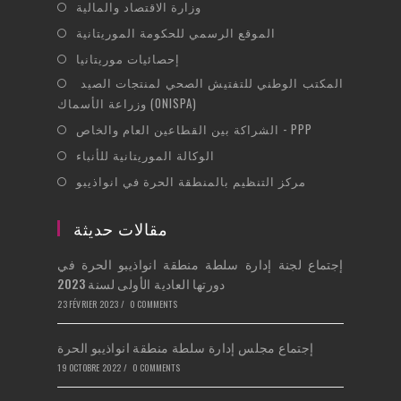
in
Opens
وزارة الاقتصاد والمالية
new
a
in
Opens
الموقع الرسمي للحكومة الموريتانية
tab
new
a
in
Opens
إحصائيات موريتانيا
tab
new
a
in
Opens
المكتب الوطني للتفتيش الصحي لمنتجات الصيد
tab
new
a
وزراعة الأسماك (ONISPA)
in
tab
new
Opens
a
الشراكة بين القطاعين العام والخاص - PPP
tab
in
new
Opens
الوكالة الموريتانية للأنباء
a
tab
in
Opens
مركز التنظيم بالمنطقة الحرة في انواذيبو
new
a
in
tab
new
a
مقالات حديثة
tab
new
إجتماع لجنة إدارة سلطة منطقة انواذيبو الحرة في
tab
دورتها العادية الأولى لسنة 2023
23 FÉVRIER 2023
/
0 COMMENTS
إجتماع مجلس إدارة سلطة منطقة انواذيبو الحرة
19 OCTOBRE 2022
/
0 COMMENTS