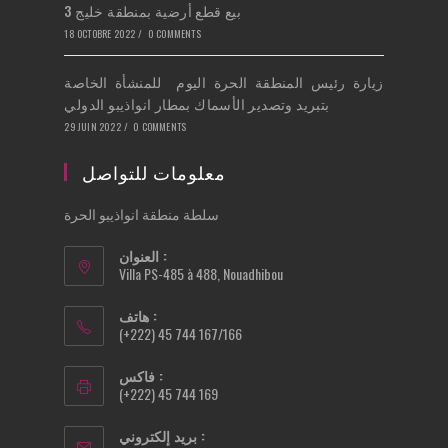
بيع قطع أرضية بمنطقة خليج 3
18 OCTOBRE 2022
/
0 COMMENTS
زيارة رئيس المنطقة الحرة اليوم للمنشأة الخاصة
بتبريد وتصدير الأسماك بمطار انواذيبو الدولي
29 JUIN 2022
/
0 COMMENTS
معلومات للتواصل
سلطة منطقة انواذيبو الحرة
العنوان :
Villa PS-485 à 488, Nouadhibou
هاتف :
(+222) 45 744 167/166
فاكس :
(+222) 45 744 169
بريد إلكتروني :