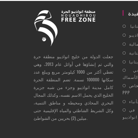
يدة
نيا
ذيبو
الية
انية
جعلت الدولة من خليج انواذيبو منطقة حرة
انيا
والتي تم إنشاؤها في أوائل عام 2013، وهي
المكتب الوطني للتفتيش الصحي
تغطي أكثر من 1000 كيلومتر مربع ويبلغ عدد
سكانها 100000 نسمة. تضم المنطقة الحرة
اص -
كامل مدينة انواذيبو وجزء من شبه جزيرة
PPP
الخليج الذي يحمل الاسم نفسه، وكذلك المجال
أنباء
البحري المحاذي ومحيطه و مناطق التنمية،
 في
وكل الشريط الشاطئي والمياه الإقليمية حتى
انواذيبو
ميلين (2) بحريين من الشواطئ.