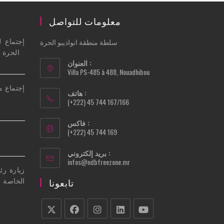
معلومات للتواصل
إجتماع ل
سلطة منطقة انواذيبو الحرة
الحرة في
العنوان :
Villa PS-485 à 488, Nouadhibou
إجتماع م
هاتف :
(+222) 45 744 167/166
فاكس :
(+222) 45 744 169
بريد إلكتروني :
Opens
infos@ndbfreezone.mr
زيارة رئ
in
your
الخاصة 
تابعونا
application