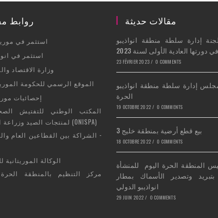
مقالات حديثة
روابط مف
جنة إدارة سلطة منطقة انواذيبو
Opens
استثمر في موريتا
 دورتها العادية الأولى لسنة 2023
in
Opens
استثمر في انوا
23 FÉVRIER 2023
/
0 COMMENTS
a
in
Opens
وزارة الاقتصاد والم
new
a
in
Opens
الموقع الرسمي للحكومة الموريت
جلس إدارة سلطة منطقة انواذيبو
tab
new
a
in
الحرة
Opens
إحصائيات موريت
tab
new
a
19 OCTOBRE 2022
/
0 COMMENTS
in
Opens
tab
new
a
لمنتجات الصيد وزراعة الأسماك (ONISPA)
in
بيع قطع أرضية بمنطقة خليج 3
tab
new
a
Opens
الشراكة بين القطاعين العام والخ
18 OCTOBRE 2022
/
0 COMMENTS
tab
new
in
Opens
tab
a
الوكالة الموريتانية لل
يس المنطقة الحرة اليوم للمنشأة
in
new
Opens
مركز التنظيم بالمنطقة الحرة
بتبريد وتصدير الأسماك بمطار
a
tab
in
انواذيبو الدولي
new
a
29 JUIN 2022
/
0 COMMENTS
tab
new