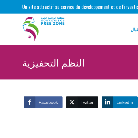
Skip
Un site attractif au service du développement et de l’inves
to
content
بال
النظم التحفيزية
Facebook
Twitter
LinkedIn